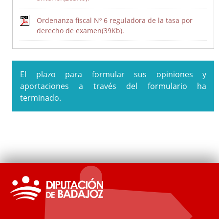
Ordenanza fiscal Nº 6 reguladora de la tasa por
derecho de examen(39Kb).
El plazo para formular sus opiniones y
I Estrategia de Desarrollo Sostenible de la Diputación de
aportaciones a través del formulario ha
Badajoz 2020-2023
terminado.
Plan Integral de Movilidad Sostenible Badajoz ADS 2018:
PLAN MOVEM (Plan de Movilidad de Vehículos Eléctricos en
Municipios)
Plan Director del Hospital Provincial de San Sebastián
Ordenanza reguladora de Patrocinios de la Diputación de
Badajoz y su Sector Público
Ordenanza general de subvenciones y transferencias de la
Diputación de Badajoz