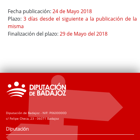
Fecha publicación:
24 de Mayo 2018
Plazo:
3 días desde el siguiente a la publicación de la
misma
Finalización del plazo:
29 de Mayo del 2018
I Estrategia de Desarrollo Sostenible de la Diputación de
Badajoz 2020-2023
Plan Integral de Movilidad Sostenible Badajoz ADS 2018:
PLAN MOVEM (Plan de Movilidad de Vehículos Eléctricos en
Municipios)
Plan Director del Hospital Provincial de San Sebastián
Diputación de Badajoz - NIF: P0600000D
Ordenanza reguladora de Patrocinios de la Diputación de
c/ Felipe Checa, 23 - 06071 Badajoz
Badajoz y su Sector Público
Diputación
Ordenanza general de subvenciones y transferencias de la
Diputación de Badajoz