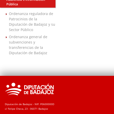
Pública
Ordenanza reguladora de
Patrocinios de la
Diputación de Badajoz y su
Sector Público
Ordenanza general de
subvenciones y
transferencias de la
Diputación de Badajoz
Diputación de Badajoz - NIF: P0600000D
c/ Felipe Checa, 23 - 06071 Badajoz