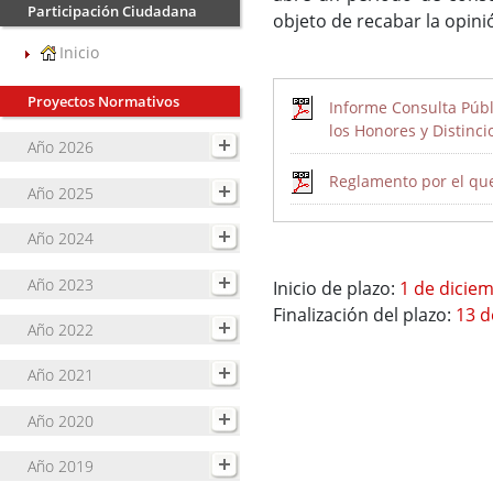
Participación Ciudadana
objeto de recabar la opini
Inicio
Proyectos Normativos
Informe Consulta Públi
los Honores y Distinci
Año 2026
Reglamento por el que 
Año 2025
Año 2024
Año 2023
Inicio de plazo:
1 de dicie
Finalización del plazo:
13 d
Año 2022
Año 2021
Año 2020
Año 2019