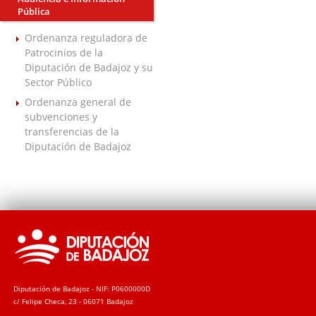
Pública
Ordenanza reguladora de
Patrocinios de la
Diputación de Badajoz y su
Sector Público
Ordenanza general de
subvenciones y
transferencias de la
Diputación de Badajoz
Diputación de Badajoz - NIF: P0600000D
c/ Felipe Checa, 23 - 06071 Badajoz