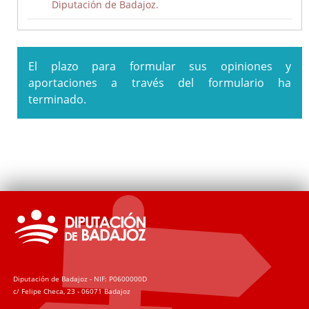
Diputación de Badajoz.
El plazo para formular sus opiniones y
aportaciones a través del formulario ha
terminado.
I Estrategia de Desarrollo Sostenible de la Diputación de
Badajoz 2020-2023
Plan Integral de Movilidad Sostenible Badajoz ADS 2018:
PLAN MOVEM (Plan de Movilidad de Vehículos Eléctricos en
Municipios)
Plan Director del Hospital Provincial de San Sebastián
Ordenanza reguladora de Patrocinios de la Diputación de
Badajoz y su Sector Público
Diputación de Badajoz - NIF: P0600000D
Ordenanza general de subvenciones y transferencias de la
c/ Felipe Checa, 23 - 06071 Badajoz
Diputación de Badajoz