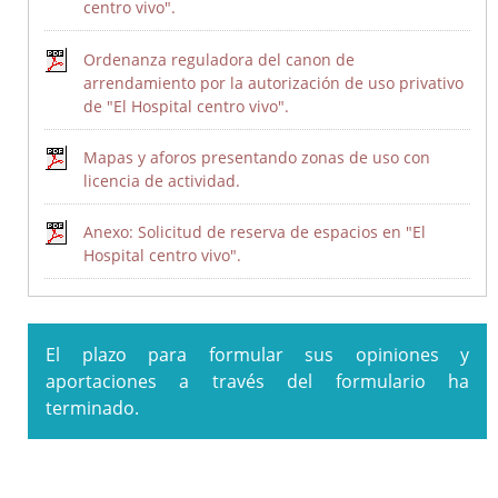
centro vivo".
Ordenanza reguladora del canon de
arrendamiento por la autorización de uso privativo
de "El Hospital centro vivo".
Mapas y aforos presentando zonas de uso con
I Estrategia de Desarrollo Sostenible de la Diputación de
licencia de actividad.
Badajoz 2020-2023
Anexo: Solicitud de reserva de espacios en "El
Plan Integral de Movilidad Sostenible Badajoz ADS 2018:
Hospital centro vivo".
PLAN MOVEM (Plan de Movilidad de Vehículos Eléctricos en
Municipios)
Plan Director del Hospital Provincial de San Sebastián
El plazo para formular sus opiniones y
aportaciones a través del formulario ha
Ordenanza reguladora de Patrocinios de la Diputación de
terminado.
Badajoz y su Sector Público
Ordenanza general de subvenciones y transferencias de la
Diputación de Badajoz