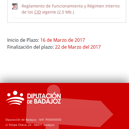
Reglamento de Funcionamiento y Régimen Interno
de los
CID
vigente (2.5 Mb.)
Inicio de Plazo:
16 de Marzo de 2017
Finalización del plazo:
22 de Marzo del 2017
I Estrategia de Desarrollo Sostenible de la Diputación de
Badajoz 2020-2023
Plan Integral de Movilidad Sostenible Badajoz ADS 2018:
PLAN MOVEM (Plan de Movilidad de Vehículos Eléctricos en
Municipios)
Plan Director del Hospital Provincial de San Sebastián
Ordenanza reguladora de Patrocinios de la Diputación de
Badajoz y su Sector Público
Ordenanza general de subvenciones y transferencias de la
Diputación de Badajoz - NIF: P0600000D
Diputación de Badajoz
c/ Felipe Checa, 23 - 06071 Badajoz